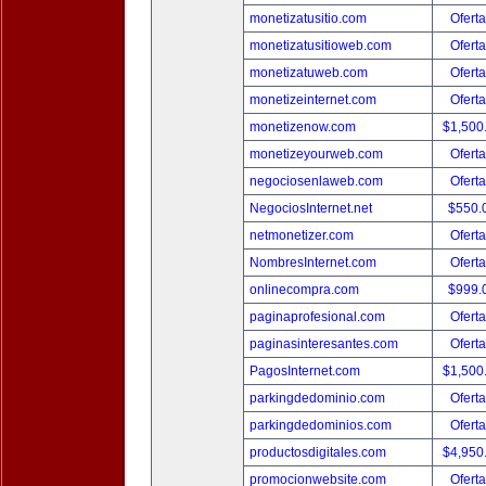
monetizatusitio.com
Oferta
monetizatusitioweb.com
Oferta
monetizatuweb.com
Oferta
monetizeinternet.com
Oferta
monetizenow.com
$1,500
monetizeyourweb.com
Oferta
negociosenlaweb.com
Oferta
NegociosInternet.net
$550.
netmonetizer.com
Oferta
NombresInternet.com
Oferta
onlinecompra.com
$999.
paginaprofesional.com
Oferta
paginasinteresantes.com
Oferta
PagosInternet.com
$1,500
parkingdedominio.com
Oferta
parkingdedominios.com
Oferta
productosdigitales.com
$4,950
promocionwebsite.com
Oferta