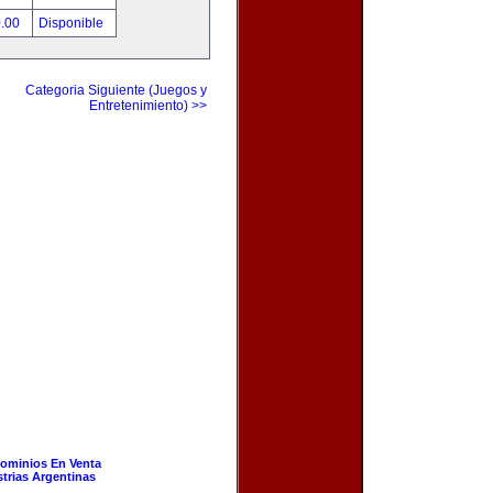
0.00
Disponible
Categoria Siguiente (Juegos y
Entretenimiento) >>
ominios En Venta
strias Argentinas