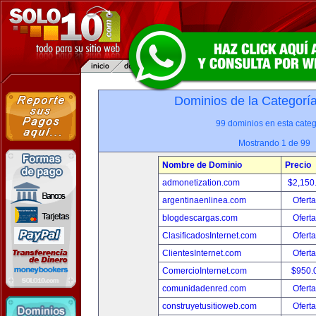
Dominios de la Categorí
99 dominios en esta categ
Mostrando 1 de 99
Nombre de Dominio
Precio
admonetization.com
$2,150
argentinaenlinea.com
Oferta
blogdescargas.com
Oferta
ClasificadosInternet.com
Oferta
ClientesInternet.com
Oferta
ComercioInternet.com
$950.
comunidadenred.com
Oferta
construyetusitioweb.com
Oferta