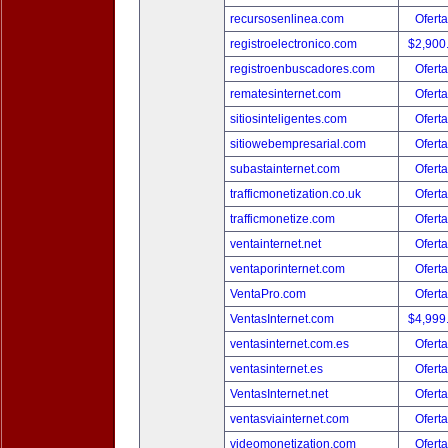
recursosenlinea.com
Oferta
registroelectronico.com
$2,900
registroenbuscadores.com
Oferta
rematesinternet.com
Oferta
sitiosinteligentes.com
Oferta
sitiowebempresarial.com
Oferta
subastainternet.com
Oferta
trafficmonetization.co.uk
Oferta
trafficmonetize.com
Oferta
ventainternet.net
Oferta
ventaporinternet.com
Oferta
VentaPro.com
Oferta
VentasInternet.com
$4,999
ventasinternet.com.es
Oferta
ventasinternet.es
Oferta
VentasInternet.net
Oferta
ventasviainternet.com
Oferta
videomonetization.com
Oferta