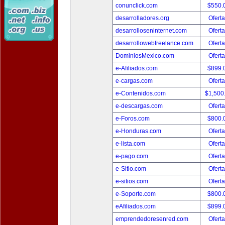
conunclick.com
$550.
desarrolladores.org
Oferta
desarrolloseninternet.com
Oferta
desarrollowebfreelance.com
Oferta
DominiosMexico.com
Oferta
e-Afiliados.com
$899.
e-cargas.com
Oferta
e-Contenidos.com
$1,500
e-descargas.com
Oferta
e-Foros.com
$800.
e-Honduras.com
Oferta
e-lista.com
Oferta
e-pago.com
Oferta
e-Sitio.com
Oferta
e-sitios.com
Oferta
e-Soporte.com
$800.
eAfiliados.com
$899.
emprendedoresenred.com
Oferta