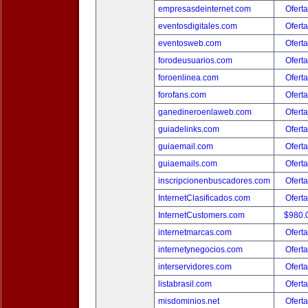
empresasdeinternet.com
Oferta
eventosdigitales.com
Oferta
eventosweb.com
Oferta
forodeusuarios.com
Oferta
foroenlinea.com
Oferta
forofans.com
Oferta
ganedineroenlaweb.com
Oferta
guiadelinks.com
Oferta
guiaemail.com
Oferta
guiaemails.com
Oferta
inscripcionenbuscadores.com
Oferta
InternetClasificados.com
Oferta
InternetCustomers.com
$980.
internetmarcas.com
Oferta
internetynegocios.com
Oferta
interservidores.com
Oferta
listabrasil.com
Oferta
misdominios.net
Oferta