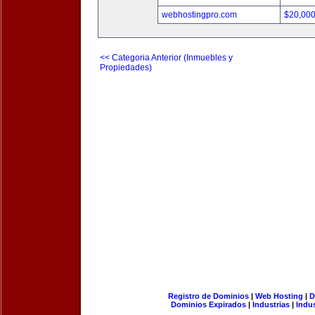
webhostingpro.com
$20,00
<< Categoria Anterior (Inmuebles y
Propiedades)
Registro de Dominios
|
Web Hosting
|
D
Dominios Expirados
|
Industrias
|
Indu