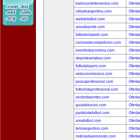
baloncestofemenino.com
Oferta
rallydeargentina.com
Oferta
webdefutbol.com
Oferta
areadeporte.com
Oferta
futbolenlaweb.com
Oferta
cochesdecompeticion.com
Oferta
eventosbarcelona.com
Oferta
deporteamateur.com
Oferta
futbolplayero.com
Oferta
seleccionmexico.com
Oferta
pescaprofesional.com
Oferta
futbolistaprofesional.com
Oferta
sectordeportes.com
Oferta
guiadebuceo.com
Oferta
partidodefutbol.com
Oferta
areafutbol.com
Oferta
tenisargentino.com
Oferta
noticiasbaloncesto.com
Oferta