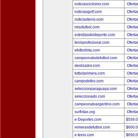
noticiasciclismo.com
Oferta
noticiasgolf.com
Oferta
noticiastenis.com
Oferta
missfutbol.com
Oferta
estrellasdeldeporte.com
Oferta
tenisprofesional.com
Oferta
efutbolista.com
Oferta
campeonatodefutbol.com
Oferta
deslizador.com
Oferta
futbolprimera.com
Oferta
campodetiro.com
Oferta
seleccionparaguaya.com
Oferta
seleccionado.com
Oferta
campeonatoargentino.com
Oferta
surfistas.org
Oferta
e-Deportes.com
$559.
remerasdefutbol.com
$600.
e-tenis.com
$650.