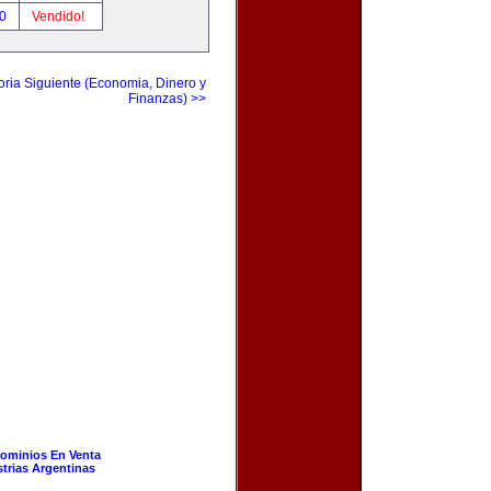
00
Vendido!
ria Siguiente (Economia, Dinero y
Finanzas) >>
ominios En Venta
strias Argentinas