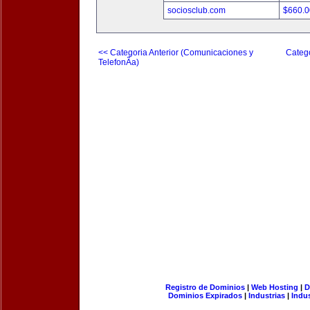
sociosclub.com
$660.
<< Categoria Anterior (Comunicaciones y
Catego
TelefonÃ­a)
Registro de Dominios
|
Web Hosting
|
D
Dominios Expirados
|
Industrias
|
Indu