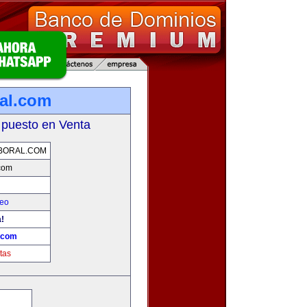
ral.com
 puesto en Venta
BORAL.COM
.com
leo
!
l.com
tas