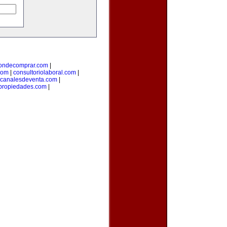
ondecomprar.com
|
com
|
consultoriolaboral.com
|
canalesdeventa.com
|
propiedades.com
|