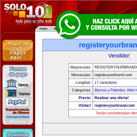
registeryourbra
Vendido!
Mayusculas:
REGISTERYOURBRAND
Minusculas:
registeryourbrand.com
Longitud:
17 caracteres
Categorias:
Marcas y Patentes
,
Web H
Precio:
Realizar una oferta!
Visitar!
registeryourbrand.com
Serán consideradas ofer