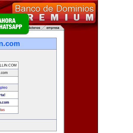
in.com
LLIN.COM
n.com
mpleo
rta!
n.com
tas