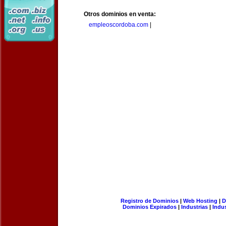
Otros dominios en venta:
empleoscordoba.com
|
Registro de Dominios
|
Web Hosting
|
D
Dominios Expirados
|
Industrias
|
Indu