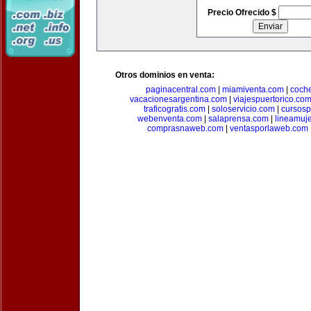
Precio Ofrecido $
Otros dominios en venta:
paginacentral.com
|
miamiventa.com
|
coch
vacacionesargentina.com
|
viajespuertorico.co
traficogratis.com
|
soloservicio.com
|
cursosp
webenventa.com
|
salaprensa.com
|
lineamuj
comprasnaweb.com
|
ventasporlaweb.com