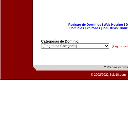
Registro de Dominios
|
Web Hosting
|
D
Dominios Expirados
|
Industrias
|
Indu
Categorías de Dominio:
[Pág. princi
** Precios expre
© 2002/2022 Solo10.com