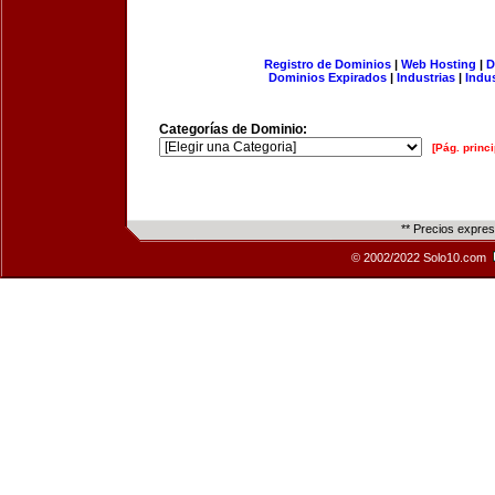
Registro de Dominios
|
Web Hosting
|
D
Dominios Expirados
|
Industrias
|
Indu
Categorías de Dominio:
[Pág. princi
** Precios expre
© 2002/2022 Solo10.com