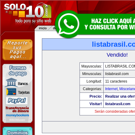
listabrasil.
Vendido!
Mayusculas:
LISTABRASIL.CO
Minusculas:
listabrasil.com
Longitud:
11 caracteres
Categorias:
Internet
,
Miscelane
Precio:
Realizar una ofer
Visitar!
listabrasil.com
Serán consideradas ofer