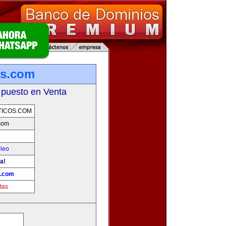
os.com
 puesto en Venta
TICOS.COM
.com
leo
a!
s.com
tas