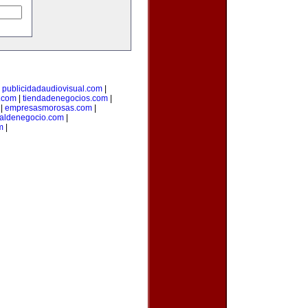
|
publicidadaudiovisual.com
|
.com
|
tiendadenegocios.com
|
|
empresasmorosas.com
|
taldenegocio.com
|
m
|