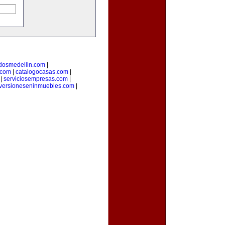
adosmedellin.com
|
.com
|
catalogocasas.com
|
|
serviciosempresas.com
|
versioneseninmuebles.com
|