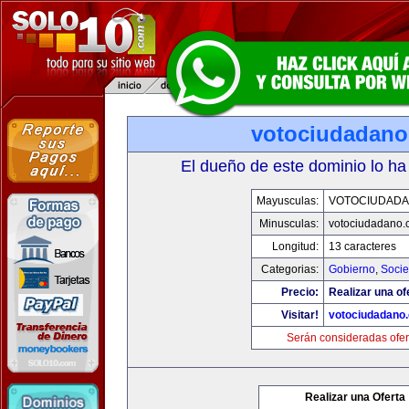
votociudadan
El dueño de este dominio lo ha
Mayusculas:
VOTOCIUDAD
Minusculas:
votociudadano
Longitud:
13 caracteres
Categorias:
Gobierno
,
Soci
Precio:
Realizar una of
Visitar!
votociudadano
Serán consideradas ofer
Realizar una Oferta