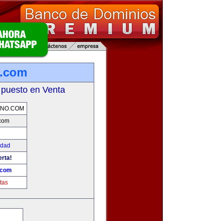
o.com
 puesto en Venta
ANO.COM
.com
edad
erta!
.com
tas