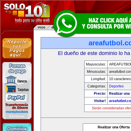
areafutbol.
El dueño de este dominio lo ha
Mayusculas:
AREAFUTBO
Minusculas:
areafutbol.co
Longitud:
10 caracteres
Categorias:
Deportes
Precio:
Realizar una 
Visitar!
areafutbol.c
Serán consideradas ofer
Realizar una Oferta