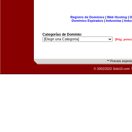
Registro de Dominios
|
Web Hosting
|
D
Dominios Expirados
|
Industrias
|
Indu
Categorías de Dominio:
[Pág. princi
** Precios expre
© 2002/2022 Solo10.com