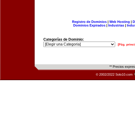
Registro de Dominios
|
Web Hosting
|
D
Dominios Expirados
|
Industrias
|
Indu
Categorías de Dominio:
[Pág. princi
** Precios expre
© 2002/2022 Solo10.com