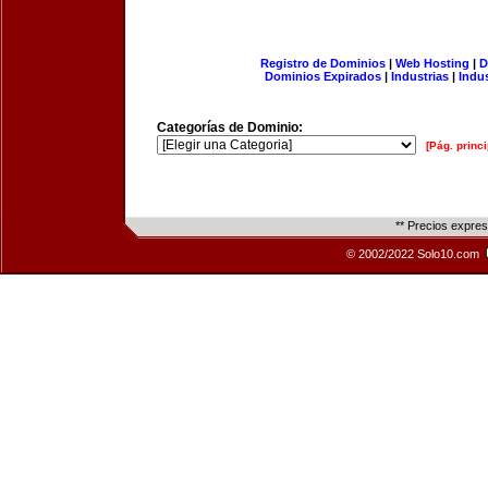
Registro de Dominios
|
Web Hosting
|
D
Dominios Expirados
|
Industrias
|
Indu
Categorías de Dominio:
[Pág. princi
** Precios expre
© 2002/2022 Solo10.com