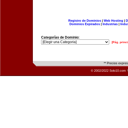
Registro de Dominios
|
Web Hosting
|
D
Dominios Expirados
|
Industrias
|
Indu
Categorías de Dominio:
[Pág. princi
** Precios expre
© 2002/2022 Solo10.com