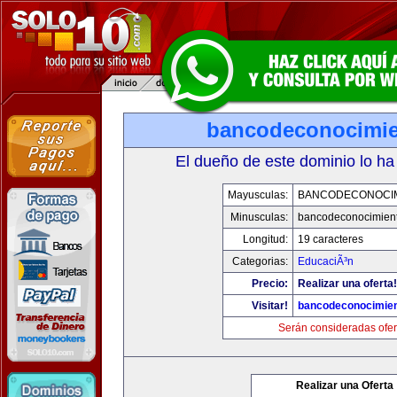
bancodeconocimi
El dueño de este dominio lo ha
Mayusculas:
BANCODECONOCI
Minusculas:
bancodeconocimien
Longitud:
19 caracteres
Categorias:
EducaciÃ³n
Precio:
Realizar una oferta!
Visitar!
bancodeconocimie
Serán consideradas ofer
Realizar una Oferta