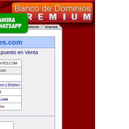
tes.com
 puesto en Venta
NTES.COM
.com
nes y Empleo
!
s.com
tas