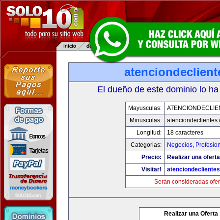
atenciondeclien
El dueño de este dominio lo ha
Mayusculas:
ATENCIONDECLIE
Minusculas:
atenciondeclientes
Longitud:
18 caracteres
Categorias:
Negocios
,
Profesio
Precio:
Realizar una oferta
Visitar!
atenciondecliente
Serán consideradas ofer
Realizar una Oferta