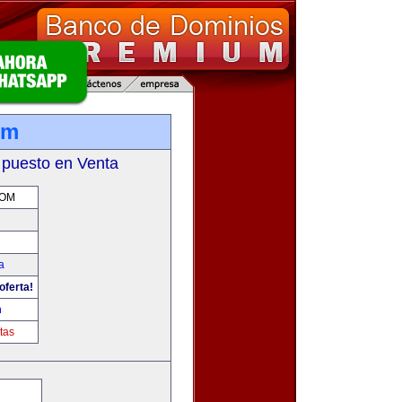
om
 puesto en Venta
COM
a
oferta!
m
tas