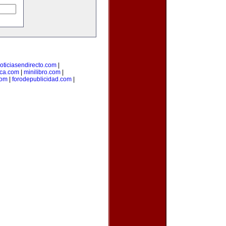
oticiasendirecto.com
|
ica.com
|
minilibro.com
|
com
|
forodepublicidad.com
|