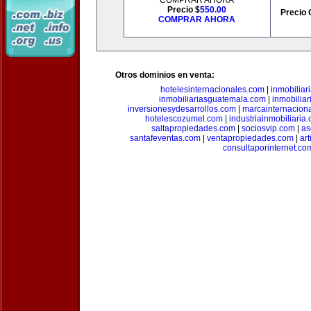
COMPRAR AHORA
Precio $
550.00
Precio 
COMPRAR AHORA
Otros dominios en venta:
hotelesinternacionales.com
|
inmobiliar
inmobiliariasguatemala.com
|
inmobiliar
inversionesydesarrollos.com
|
marcainternacion
hotelescozumel.com
|
industriainmobiliaria
saltapropiedades.com
|
sociosvip.com
|
as
santafeventas.com
|
ventapropiedades.com
|
ar
consultaporinternet.co