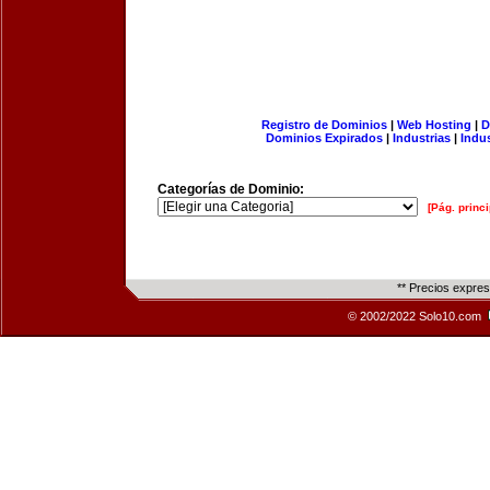
Registro de Dominios
|
Web Hosting
|
D
Dominios Expirados
|
Industrias
|
Indu
Categorías de Dominio:
[Pág. princi
** Precios expre
© 2002/2022 Solo10.com