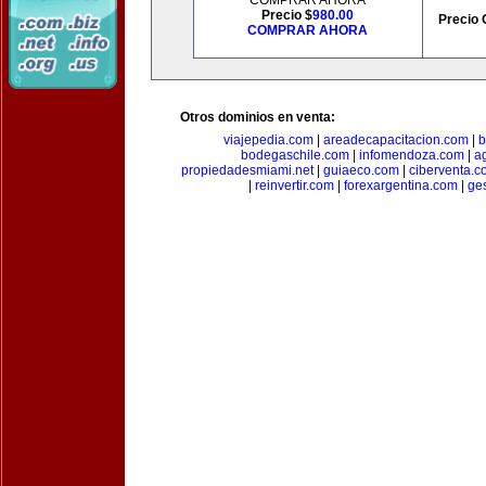
COMPRAR AHORA
Precio $
980.00
Precio 
COMPRAR AHORA
Otros dominios en venta:
viajepedia.com
|
areadecapacitacion.com
|
b
bodegaschile.com
|
infomendoza.com
|
a
propiedadesmiami.net
|
guiaeco.com
|
ciberventa.c
|
reinvertir.com
|
forexargentina.com
|
ge