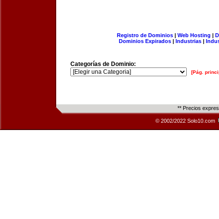
Registro de Dominios
|
Web Hosting
|
D
Dominios Expirados
|
Industrias
|
Indu
Categorías de Dominio:
[Pág. princi
** Precios expre
© 2002/2022 Solo10.com