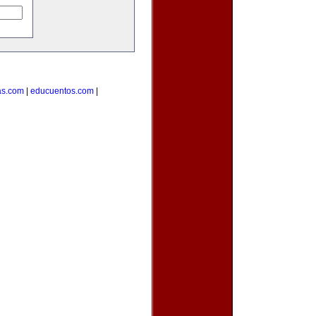
as.com
|
educuentos.com
|