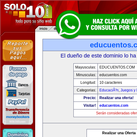
educuentos.
El dueño de este dominio lo ha
Mayusculas:
EDUCUENTOS.COM
Minusculas:
educuentos.com
Longitud:
10 caracteres
Categorias:
EducaciÃ³n
,
Juegos y 
Precio:
Realizar una oferta!
Visitar!
educuentos.com
Serán consideradas ofer
Realizar una Oferta